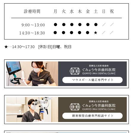
診療時間
月
火
水
木
金
土
日
祝
9:00～13:00
●
●
●
●
●
●
／
／
14:30～18:30
●
●
●
●
●
★
／
／
★
…14:30～17:30 [休診日]日曜、祝日