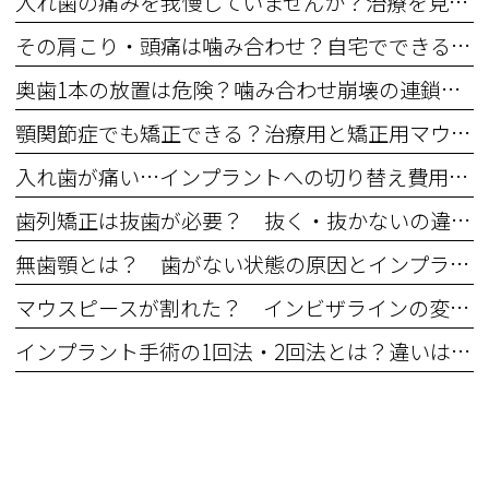
入れ歯の痛みを我慢していませんか？治療を見直すサインと費用の目安
その肩こり・頭痛は噛み合わせ？自宅でできる簡単セルフチェック
奥歯1本の放置は危険？噛み合わせ崩壊の連鎖と治療費増大リスク
顎関節症でも矯正できる？治療用と矯正用マウスピースの違いと5つの注意点
入れ歯が痛い…インプラントへの切り替え費用・期間・年齢の不安を解消
歯列矯正は抜歯が必要？ 抜く・抜かないの違いとメリットデメリット
無歯顎とは？ 歯がない状態の原因とインプラントなどの治療法
マウスピースが割れた？ インビザラインの変形・ひび割れなどのトラブル対処法
インプラント手術の1回法・2回法とは？違いは何？ それぞれのメリット・デメリット