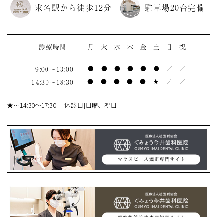
求名駅から徒歩12分
駐車場20台完備
診療時間
月
火
水
木
金
土
日
祝
9:00～13:00
●
●
●
●
●
●
／
／
14:30～18:30
●
●
●
●
●
★
／
／
★
…14:30～17:30 [休診日]日曜、祝日