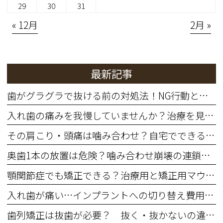
29
30
31
« 12月
2月 »
最新記事
歯がグラグラで抜ける前の対処法！NG行動と歯を残す治療法
入れ歯の痛みを我慢していませんか？治療を見直すサインと費用の目安
その肩こり・頭痛は噛み合わせ？自宅でできる簡単セルフチェック
奥歯1本の放置は危険？噛み合わせ崩壊の連鎖と治療費増大リスク
顎関節症でも矯正できる？治療用と矯正用マウスピースの違いと5つの注意点
入れ歯が痛い…インプラントへの切り替え費用・期間・年齢の不安を解消
歯列矯正は抜歯が必要？ 抜く・抜かないの違いとメリットデメリット