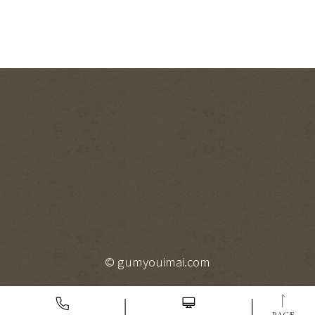
© gumyouimai.com