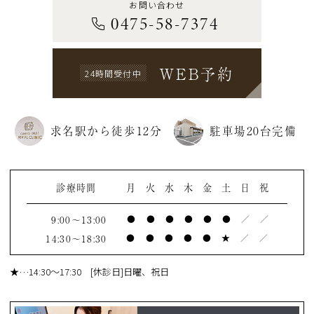
お問い合わせ
0475-58-7374
WEB予約
24時間受付中
求名駅から徒歩12分
駐車場20台完備
診療時間
月
火
水
木
金
土
日
祝
9:00～13:00
●
●
●
●
●
●
／
／
14:30～18:30
●
●
●
●
●
★
／
／
★
…14:30～17:30 [休診日]日曜、祝日