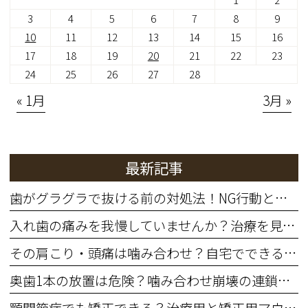
3
4
5
6
7
8
9
10
11
12
13
14
15
16
17
18
19
20
21
22
23
24
25
26
27
28
« 1月
3月 »
最新記事
歯がグラグラで抜ける前の対処法！NG行動と歯を残す治療法
入れ歯の痛みを我慢していませんか？治療を見直すサインと費用の目安
その肩こり・頭痛は噛み合わせ？自宅でできる簡単セルフチェック
奥歯1本の放置は危険？噛み合わせ崩壊の連鎖と治療費増大リスク
顎関節症でも矯正できる？治療用と矯正用マウスピースの違いと5つの注意点