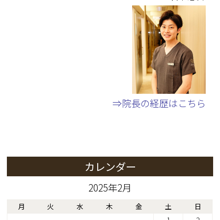
⇒院長の経歴はこちら
カレンダー
2025年2月
月
火
水
木
金
土
日
1
2