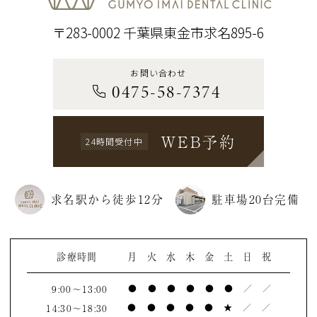
〒283-0002 千葉県東金市求名895-6
お問い合わせ
0475-58-7374
WEB予約
24時間受付中
求名駅から徒歩12分
駐車場20台完備
診療時間
月
火
水
木
金
土
日
祝
9:00～13:00
●
●
●
●
●
●
／
／
14:30～18:30
●
●
●
●
●
★
／
／