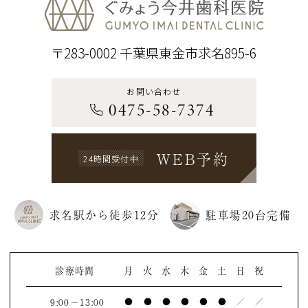
〒283-0002 千葉県東金市求名895-6
お問い合わせ
0475-58-7374
WEB予約
24時間受付中
求名駅から徒歩12分
駐車場20台完備
診療時間
月
火
水
木
金
土
日
祝
9:00～13:00
●
●
●
●
●
●
／
／