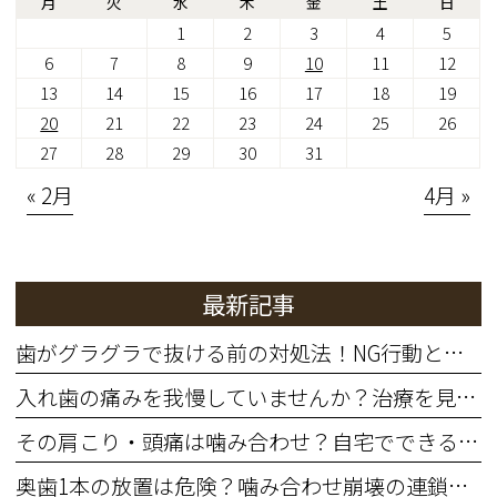
月
火
水
木
金
土
日
1
2
3
4
5
6
7
8
9
10
11
12
13
14
15
16
17
18
19
20
21
22
23
24
25
26
27
28
29
30
31
« 2月
4月 »
最新記事
歯がグラグラで抜ける前の対処法！NG行動と歯を残す治療法
入れ歯の痛みを我慢していませんか？治療を見直すサインと費用の目安
その肩こり・頭痛は噛み合わせ？自宅でできる簡単セルフチェック
奥歯1本の放置は危険？噛み合わせ崩壊の連鎖と治療費増大リスク