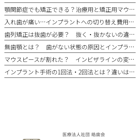
顎関節症でも矯正できる？治療用と矯正用マウスピースの違いと5つの注意点
入れ歯が痛い…インプラントへの切り替え費用・期間・年齢の不安を解消
歯列矯正は抜歯が必要？ 抜く・抜かないの違いとメリットデメリット
無歯顎とは？ 歯がない状態の原因とインプラントなどの治療法
マウスピースが割れた？ インビザラインの変形・ひび割れなどのトラブル対処法
インプラント手術の1回法・2回法とは？違いは何？ それぞれのメリット・デメリット