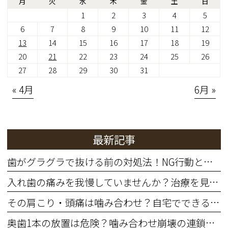
月
火
水
木
金
土
日
1
2
3
4
5
6
7
8
9
10
11
12
13
14
15
16
17
18
19
20
21
22
23
24
25
26
27
28
29
30
31
« 4月
6月 »
最新記事
歯がグラグラで抜ける前の対処法！NG行動と歯を残す治療法
入れ歯の痛みを我慢していませんか？治療を見直すサインと費用の目安
その肩こり・頭痛は噛み合わせ？自宅でできる簡単セルフチェック
奥歯1本の放置は危険？噛み合わせ崩壊の連鎖と治療費増大リスク