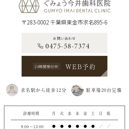
〒283-0002 千葉県東金市求名895-6
お問い合わせ
0475-58-7374
WEB予約
24時間受付中
求名駅から徒歩12分
駐車場20台完備
診療時間
月
火
水
木
金
土
日
祝
9:00～13:00
●
●
●
●
●
●
／
／