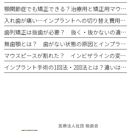
顎関節症でも矯正できる？治療用と矯正用マウスピースの違いと5つの注意点
入れ歯が痛い…インプラントへの切り替え費用・期間・年齢の不安を解消
歯列矯正は抜歯が必要？ 抜く・抜かないの違いとメリットデメリット
無歯顎とは？ 歯がない状態の原因とインプラントなどの治療法
マウスピースが割れた？ インビザラインの変形・ひび割れなどのトラブル対処法
インプラント手術の1回法・2回法とは？違いは何？ それぞれのメリット・デメリット