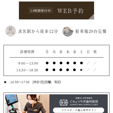
WEB予約
24時間受付中
求名駅から徒歩12分
駐車場20台完備
診療時間
月
火
水
木
金
土
日
祝
9:00～13:00
●
●
●
●
●
●
／
／
14:30～18:30
●
●
●
●
●
★
／
／
★
…14:30～17:30 [休診日]日曜、祝日